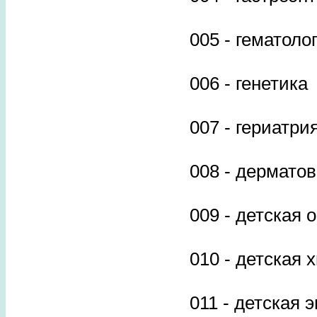
005 - гематоло
006 - генетика
007 - гериатри
008 - дермато
009 - детская 
010 - детская 
011 - детская 