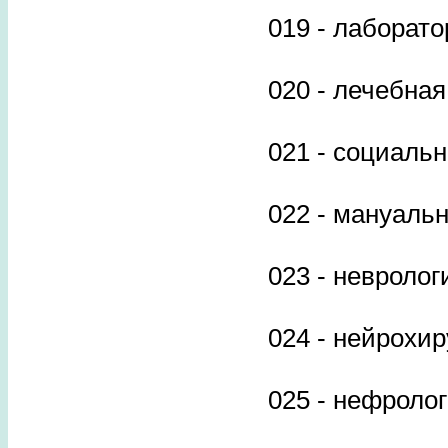
019 - лаборато
020 - лечебна
021 - социаль
022 - мануаль
023 - невролог
024 - нейрохир
025 - нефроло