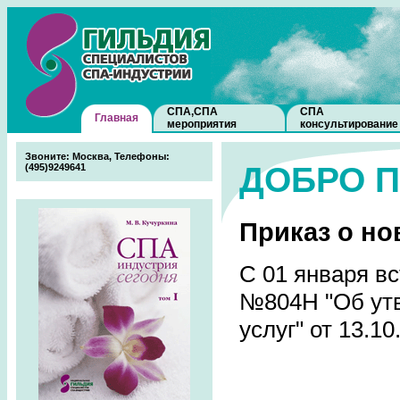
СПА,СПА
СПА
Главная
мероприятия
консультирование
Звоните: Москва, Телефоны:
ДОБРО 
(495)9249641
Приказ о но
С 01 января в
№804Н "Об ут
услуг" от 13.10