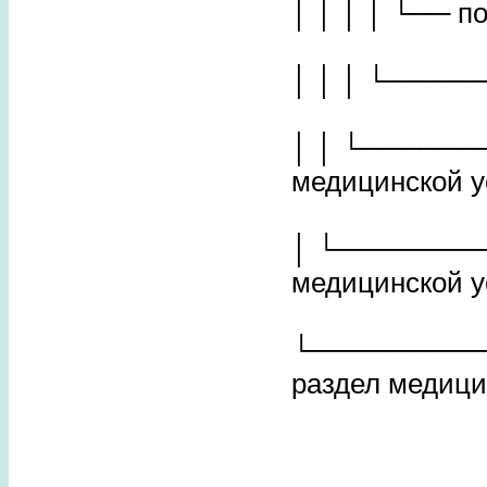
│ │ │ │ └── п
│ │ │ └─────
│ │ └──────
медицинской у
│ └───────
медицинской у
└─────────
раздел медици