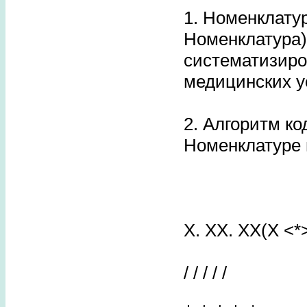
1. Номенклатур
Номенклатура)
систематизиро
медицинских у
2. Алгоритм к
Номенклатуре 
X. XX. XX(X <*
/ / / / /