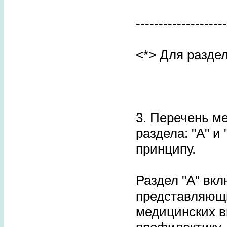
--------------------
<*> Для раздел
3. Перечень м
раздела: "A" и
принципу.
Раздел "A" вк
представляющ
медицинских в